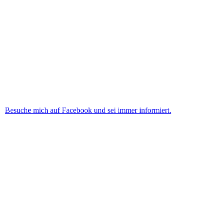
WhatsApp Image 2020-11-23 at 20.45.48
Besuche mich auf Facebook und sei immer informiert.