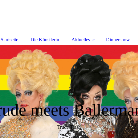
Startseite
Die Künstlerin
Aktuelles
Dinnershow
rude meets Ballerma
Trude Trash