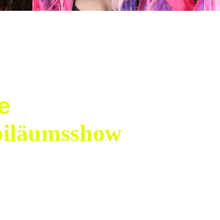
e
biläumsshow