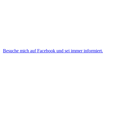
Peter Alexander oder der TOD aus dem Musical
Elisabeth sind hier nur drei der Beispiele.
Besuche mich auf Facebook und sei immer informiert.