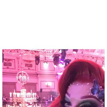
Natürlich bekommt auch das Publikum sein Fett weg.
Verstecken hat da gar keinen Sinn! Frei nach dem
Motto. "Wer den Kopf steckt in den Sand, wird ganz
schnell am Popo erkannt" kann ihr keiner
entkommen.
Sie ist schön, sexy und intelligent, sie hat lange
studiert, kennt den Unterschied zwischen Numismatik
und Nymphomanik und kann die beiden Worte sogar
vorwärts- und rückwärts buchstabieren.