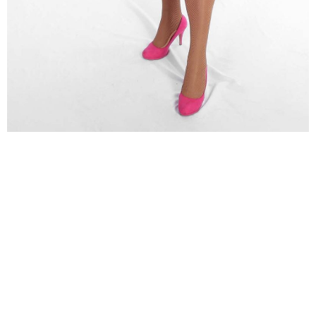
Marlene Dietrich, Helene Fischer, Velma Kelly aus
dem Musical Chicago, Maria Hellwig, Norma
Desmond, Antonia aus Tirol, Christina Aquilera, Cher,
Cissy Kraner, Lady Gaga, Klein Trudchen, Barbara
Schöneberger, Uschi Blum, Jay Jay, schwangere
Braut undsoweiterundsofort ...
Trude ist sehr wandlungsfähig, und schlüpft in jede
Damenrolle, die sie interessiert. Sie singt live,
parodiert, persifliert und hat Spass daran. Sie ist sich
auch nicht zu schade selbst als Mann auf die Bühne
zu gehen: Frank`n furter aus der Rocky Horror Show,