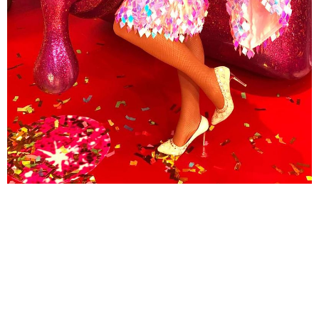
Heute hat sich das alles verwachsen und Trude steht
als sexy Männerschreck mit endlos langen Beinen
auf den Brettern, die ihr die Welt bedeuten.
Sie ist sehr schlagfertig und hat ein böses Mundwerk,
dass ihr bei ihrer frech, frivolen Conference zugute
kommt. Sie hat immer das letzte Wort, wird dabei
aber nie verletzend oder anmassend. Sie kann
herzlich über sich selbst und ihre Kolleginnen lachen.